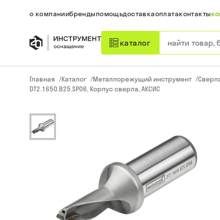
о компании
бренды
помощь
доставка
оплата
контакты
ко
каталог
Главная
/
Каталог
/
Металлорежущий инструмент
/
Сверл
DT2.1650.B25.SP06, Корпус сверла, АКСИС