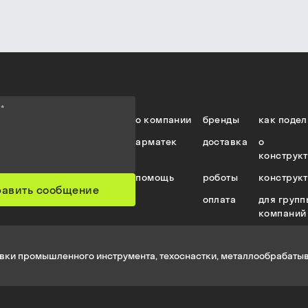
е
*
о компании
бренды
как подел
арматек
доставка
о
конструк
помощь
роботы
конструк
равить сообщение
оплата
для групп
компаний
вки промышленного инструмента, техоснастки, металлообрабатыв