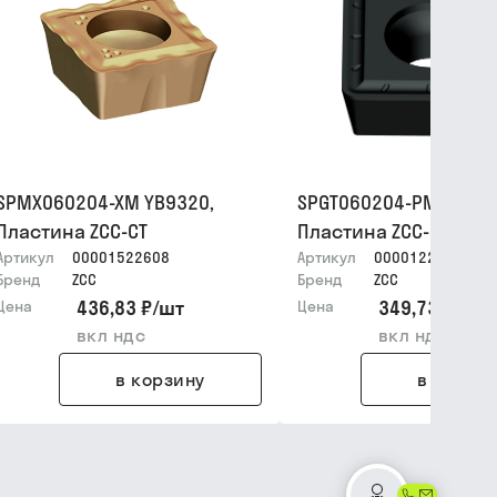
SPMX060204-XM YB9320,
SPGT060204-PM YB633
Пластина ZCC-CT
Пластина ZCC-CT
Артикул
00001522608
Артикул
00001228126
Бренд
ZCC
Бренд
ZCC
436,83 ₽
/
шт
349,73 ₽
/
шт
Цена
Цена
вкл ндс
вкл ндс
в корзину
в корзин