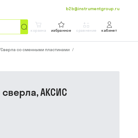
b2b@instrumentgroup.ru
корзина
избранное
сравнение
кабинет
/
Сверла со сменными пластинами
/
с сверла, АКСИС