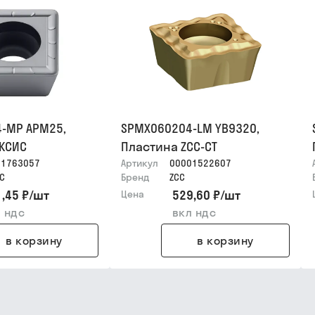
-MP APM25,
SPMX060204-LM YB9320,
АКСИС
Пластина ZCC-CT
01763057
Артикул
00001522607
С
Бренд
ZCC
,45 ₽
/
шт
529,60 ₽
/
шт
Цена
 ндс
вкл ндс
в корзину
в корзину