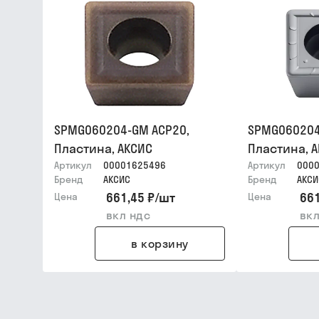
SPMG060204-GM ACP20,
SPMG060204
Пластина, АКСИС
Пластина, 
Артикул
00001625496
Артикул
000
Бренд
АКСИС
Бренд
АКСИ
661,45 ₽
/
шт
661
Цена
Цена
вкл ндс
вкл
в корзину