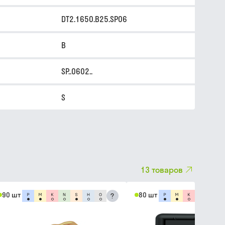
DT2.1650.B25.SP06
B
SP..0602..
S
13
товаров
90 шт
80 шт
?