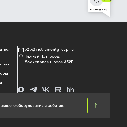
менеджер
иться
b2b@instrumentgroup.ru
Нижний Новгород,
Московское шоссе 352Е
торах
торы
ы
ающего оборудования и роботов.