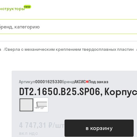
new
нструкторы
а
/
Сверла с механическим креплением твердосплавных пластин
Артикул
00001625330
Бренд
АКСИС
Под заказ
DT2.1650.B25.SP06, Корпу
4 747,31 ₽
/
шт
в корзину
вкл ндс