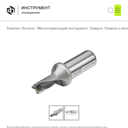
Главная
/
Каталог
/
Металлорежущий инструмент
/
Сверла
/
Сверла с ме
Вся информация, указанная на сайте, носит ознакомительный характер