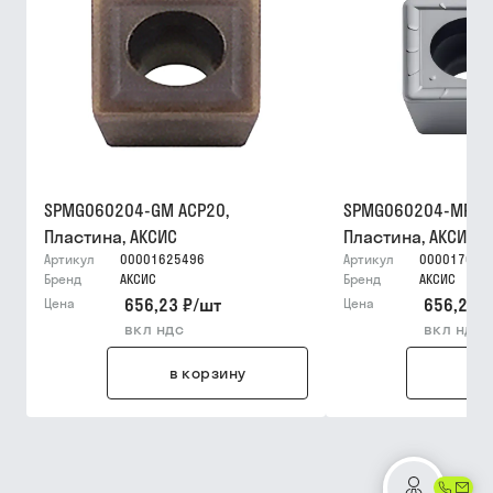
SPMG060204-GM ACP20,
SPMG060204-MP AP
Пластина, АКСИС
Пластина, АКСИС
Артикул
00001625496
Артикул
000017630
Бренд
АКСИС
Бренд
АКСИС
656,23 ₽
/
шт
656,23 ₽
Цена
Цена
вкл ндс
вкл ндс
в корзину
в 