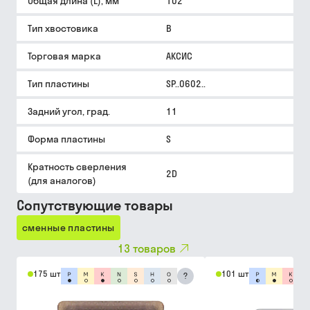
Общая длина (L), мм
102
Тип хвостовика
B
Торговая марка
АКСИС
Тип пластины
SP..0602..
Задний угол, град.
11
Форма пластины
S
Кратность сверления
2D
(для аналогов)
Сопутствующие товары
сменные пластины
13
товаров
175 шт
101 шт
?