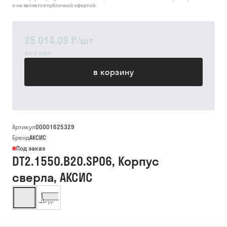
и не является публичной офертой.
25 014,09 ₽
/
шт
вкл ндс
в корзину
Артикул
00001625329
Бренд
АКСИС
Под заказ
DT2.1550.B20.SP06, Корпус
сверла, АКСИС