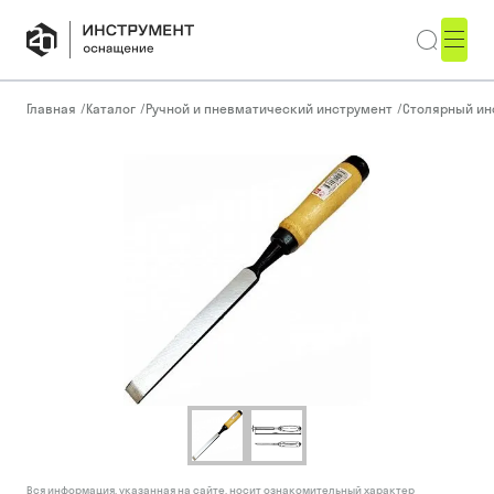
Главная
/
Каталог
/
Ручной и пневматический инструмент
/
Столярный ин
Вся информация, указанная на сайте, носит ознакомительный характер