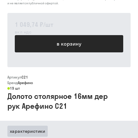
и не является публичной офертой.
1 049,74 ₽
/
шт
вкл ндс
в корзину
Артикул
С21
Бренд
Арефино
19 шт
Долото столярное 16мм дер
рук Арефино С21
характеристики