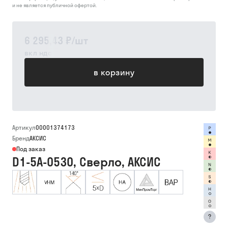
и не является публичной офертой.
6 295,43 ₽
/
шт
вкл ндс
в корзину
Артикул
00001374173
Бренд
АКСИС
Под заказ
D1-5A-0530, Сверло, АКСИС
?