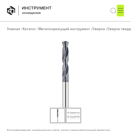
Главная
/
Каталог
/
Металлорежущий инструмент
/
Сверла
/
Сверла тверд
Вся информация, указанная на сайте, носит ознакомительный характер