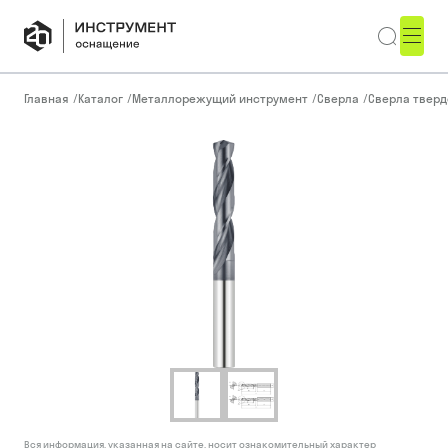
Главная
/
Каталог
/
Металлорежущий инструмент
/
Сверла
/
Сверла тверд
Вся информация, указанная на сайте, носит ознакомительный характер