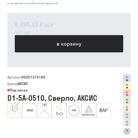
и не является публичной офертой.
6 295,43 ₽
/
шт
вкл ндс
в корзину
Артикул
00001374169
Бренд
АКСИС
Под заказ
D1-5A-0510, Сверло, АКСИС
?