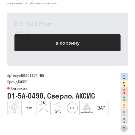
и не является публичной офертой.
6 295,43 ₽
/
шт
вкл ндс
в корзину
Артикул
00001374165
Бренд
АКСИС
Под заказ
D1-5A-0490, Сверло, АКСИС
?