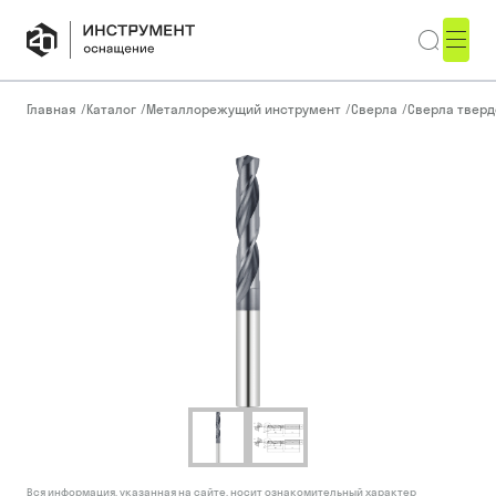
Главная
/
Каталог
/
Металлорежущий инструмент
/
Сверла
/
Сверла тверд
Вся информация, указанная на сайте, носит ознакомительный характер