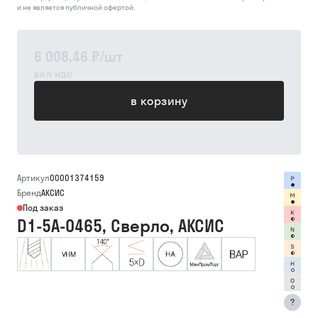
и не является публичной офертой.
6 008,46 ₽
/
шт
вкл ндс
в корзину
Артикул
00001374159
Бренд
АКСИС
Под заказ
D1-5A-0465, Сверло, АКСИС
?