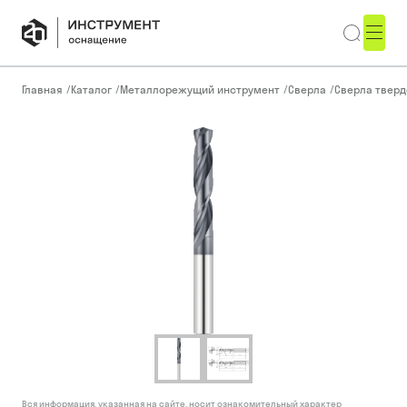
Главная
/
Каталог
/
Металлорежущий инструмент
/
Сверла
/
Сверла тверд
Вся информация, указанная на сайте, носит ознакомительный характер