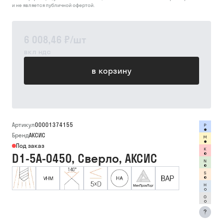
и не является публичной офертой.
6 008,46 ₽
/
шт
вкл ндс
в корзину
Артикул
00001374155
Бренд
АКСИС
Под заказ
D1-5A-0450, Сверло, АКСИС
?