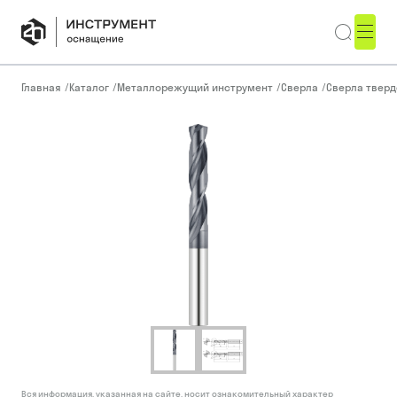
Главная
/
Каталог
/
Металлорежущий инструмент
/
Сверла
/
Сверла тверд
Вся информация, указанная на сайте, носит ознакомительный характер