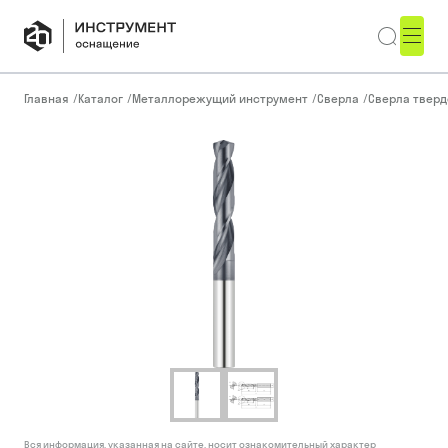
Главная
/
Каталог
/
Металлорежущий инструмент
/
Сверла
/
Сверла тверд
Вся информация, указанная на сайте, носит ознакомительный характер