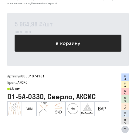
и не является публичной офертой.
5 964,98 ₽
/
шт
вкл ндс
в корзину
Артикул
00001374131
Бренд
АКСИС
46 шт
D1-5A-0330, Сверло, АКСИС
?