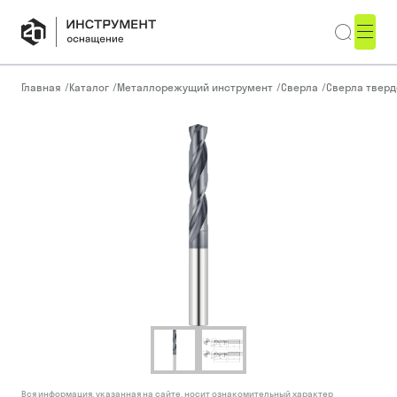
Главная
/
Каталог
/
Металлорежущий инструмент
/
Сверла
/
Сверла тверд
Вся информация, указанная на сайте, носит ознакомительный характер