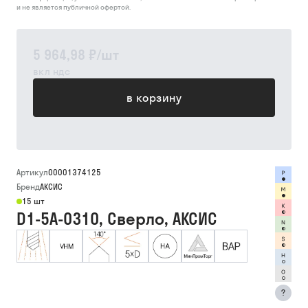
и не является публичной офертой.
5 964,98 ₽
/
шт
вкл ндс
в корзину
Артикул
00001374125
Бренд
АКСИС
15 шт
D1-5A-0310, Сверло, АКСИС
?