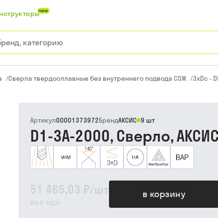
new
нструкторы
а
/
Сверла твердосплавные без внутреннего подвода СОЖ
/
3xDc - D
Артикул
00001373972
Бренд
АКСИС
9 шт
D1-3A-2000, Сверло, АКСИ
51 465,03 ₽
/
шт
в корзину
вкл ндс