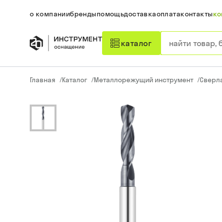
о компании
бренды
помощь
доставка
оплата
контакты
ко
каталог
Главная
/
Каталог
/
Металлорежущий инструмент
/
Сверл