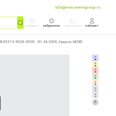
b2b@instrumentgroup.ru
корзина
избранное
сравнение
кабинет
IN 6537 K /6539 /6535
/
D1-3A-2000, Сверло, АКСИС
С
?