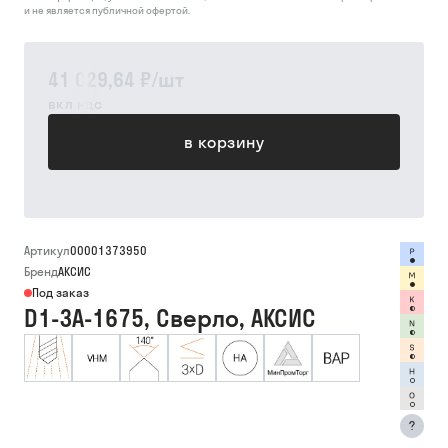
и не является публичной офертой.
41 029,64 ₽
/
шт
вкл ндс
в корзину
Артикул
00001373950
Бренд
АКСИС
Под заказ
D1-3A-1675, Сверло, АКСИС
?