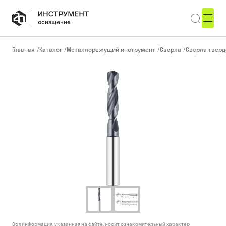
Главная
/
Каталог
/
Металлорежущий инструмент
/
Сверла
/
Сверла тверд
Вся информация, указанная на сайте, носит ознакомительный характер