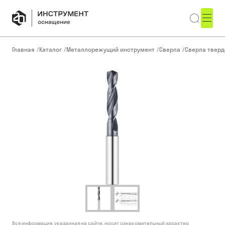
Главная
/
Каталог
/
Металлорежущий инструмент
/
Сверла
/
Сверла тверд
Вся информация, указанная на сайте, носит ознакомительный характер