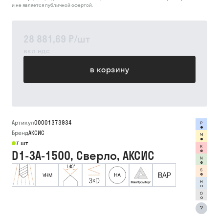
и не является публичной офертой.
28 881,69 ₽
/
шт
вкл ндс
в корзину
Артикул
00001373934
Бренд
АКСИС
7 шт
D1-3A-1500, Сверло, АКСИС
?