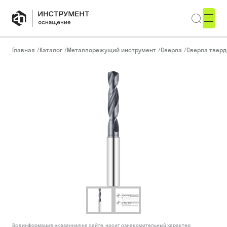
Главная
/
Каталог
/
Металлорежущий инструмент
/
Сверла
/
Сверла тверд
Вся информация, указанная на сайте, носит ознакомительный характер