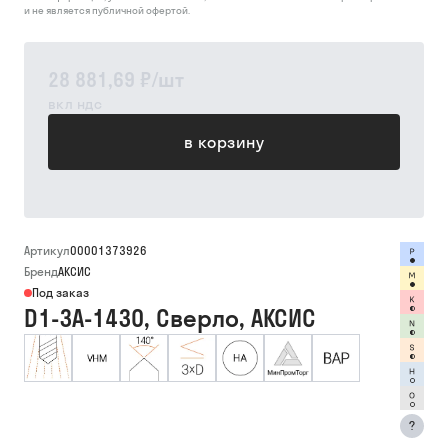
и не является публичной офертой.
28 881,69 ₽
/
шт
вкл ндс
в корзину
Артикул
00001373926
Бренд
АКСИС
Под заказ
D1-3A-1430, Сверло, АКСИС
?