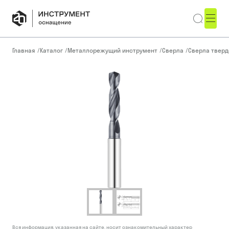
Главная
/
Каталог
/
Металлорежущий инструмент
/
Сверла
/
Сверла тверд
Вся информация, указанная на сайте, носит ознакомительный характер