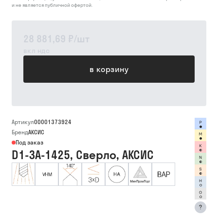
и не является публичной офертой.
28 881,69 ₽
/
шт
вкл ндс
в корзину
Артикул
00001373924
Бренд
АКСИС
Под заказ
D1-3A-1425, Сверло, АКСИС
?