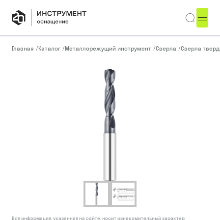
Главная
/
Каталог
/
Металлорежущий инструмент
/
Сверла
/
Сверла тверд
Вся информация, указанная на сайте, носит ознакомительный характер