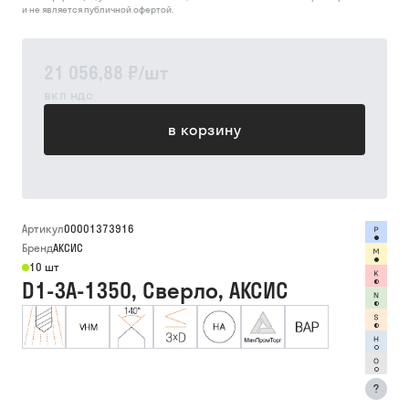
и не является публичной офертой.
21 056,88 ₽
/
шт
вкл ндс
в корзину
Артикул
00001373916
Бренд
АКСИС
10 шт
D1-3A-1350, Сверло, АКСИС
?