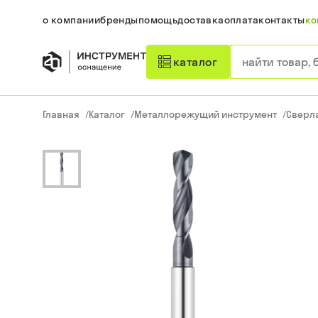
о компании
бренды
помощь
доставка
оплата
контакты
ко
каталог
Главная
/
Каталог
/
Металлорежущий инструмент
/
Сверл