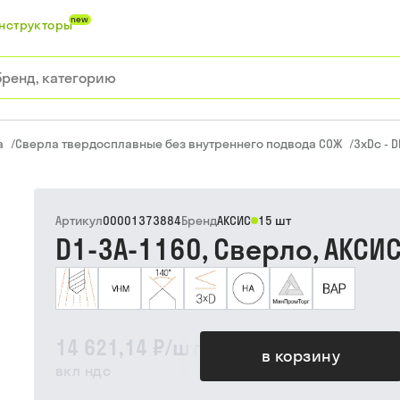
new
нструкторы
а
/
Сверла твердосплавные без внутреннего подвода СОЖ
/
3xDc - D
Артикул
00001373884
Бренд
АКСИС
15 шт
D1-3A-1160, Сверло, АКСИ
14 621,14 ₽
/
шт
в корзину
вкл ндс