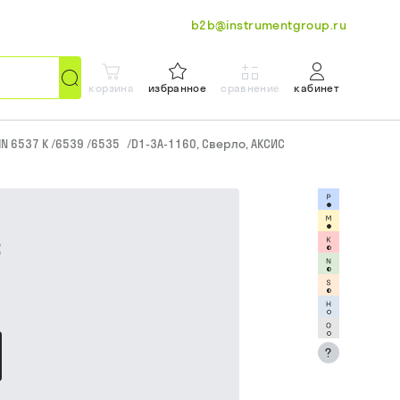
b2b@instrumentgroup.ru
корзина
избранное
сравнение
кабинет
IN 6537 K /6539 /6535
/
D1-3A-1160, Сверло, АКСИС
С
?