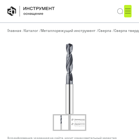
Главная
/
Каталог
/
Металлорежущий инструмент
/
Сверла
/
Сверла тверд
Вся информация, указанная на сайте, носит ознакомительный характер