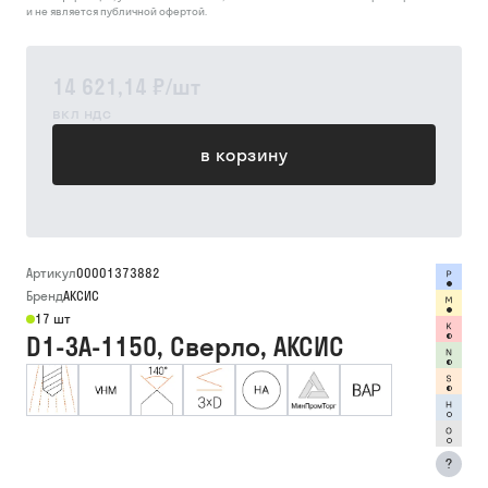
и не является публичной офертой.
14 621,14 ₽
/
шт
вкл ндс
в корзину
Артикул
00001373882
Бренд
АКСИС
17 шт
D1-3A-1150, Сверло, АКСИС
?