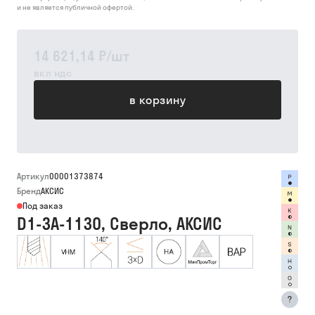
и не является публичной офертой.
14 621,14 ₽
/
шт
вкл ндс
в корзину
Артикул
00001373874
Бренд
АКСИС
Под заказ
D1-3A-1130, Сверло, АКСИС
?