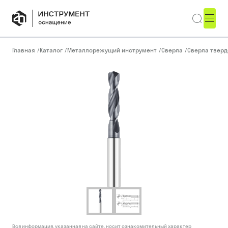
Главная
/
Каталог
/
Металлорежущий инструмент
/
Сверла
/
Сверла тверд
Вся информация, указанная на сайте, носит ознакомительный характер