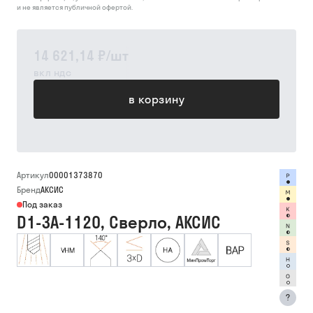
и не является публичной офертой.
14 621,14 ₽
/
шт
вкл ндс
в корзину
Артикул
00001373870
Бренд
АКСИС
Под заказ
D1-3A-1120, Сверло, АКСИС
?