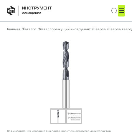
Главная
/
Каталог
/
Металлорежущий инструмент
/
Сверла
/
Сверла тверд
Вся информация, указанная на сайте, носит ознакомительный характер