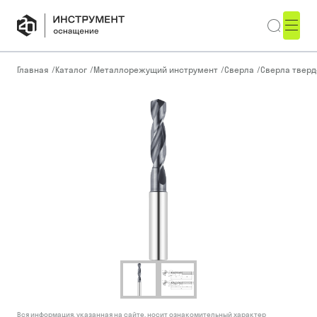
Главная
/
Каталог
/
Металлорежущий инструмент
/
Сверла
/
Сверла тверд
Вся информация, указанная на сайте, носит ознакомительный характер