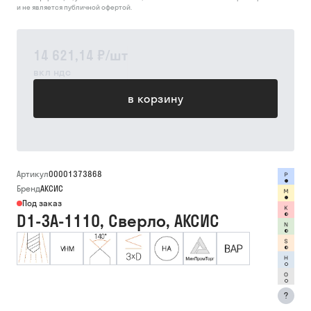
и не является публичной офертой.
14 621,14 ₽
/
шт
вкл ндс
в корзину
Артикул
00001373868
Бренд
АКСИС
Под заказ
D1-3A-1110, Сверло, АКСИС
?