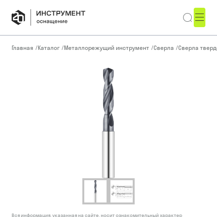
Главная
/
Каталог
/
Металлорежущий инструмент
/
Сверла
/
Сверла тверд
Вся информация, указанная на сайте, носит ознакомительный характер