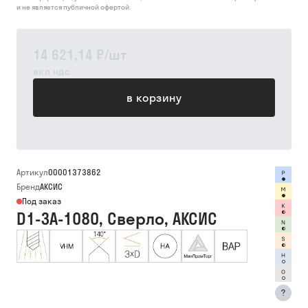
и не является публичной офертой.
14 621,14 ₽
/
шт
вкл ндс
в корзину
Артикул
00001373862
Бренд
АКСИС
Под заказ
D1-3A-1080, Сверло, АКСИС
?