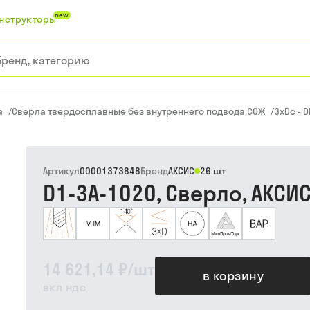
new
нструкторы
а
/
Сверла твердосплавные без внутреннего подвода СОЖ
/
3xDc - D
Артикул
00001373848
Бренд
АКСИС
26 шт
D1-3A-1020, Сверло, АКСИ
14 621,14 ₽
/
шт
в корзину
вкл ндс