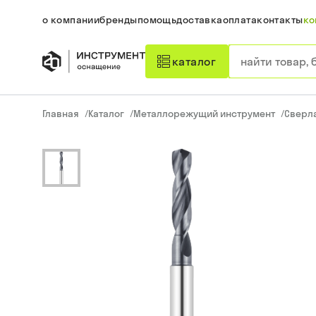
о компании
бренды
помощь
доставка
оплата
контакты
ко
каталог
Главная
/
Каталог
/
Металлорежущий инструмент
/
Сверл