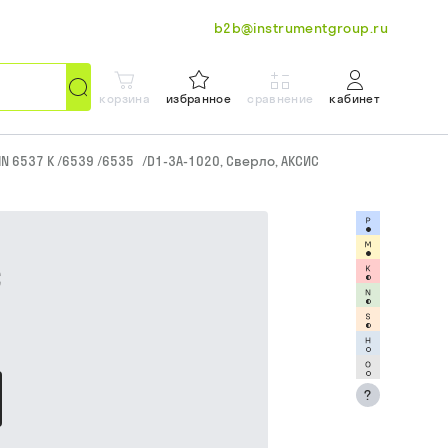
b2b@instrumentgroup.ru
корзина
избранное
сравнение
кабинет
IN 6537 K /6539 /6535
/
D1-3A-1020, Сверло, АКСИС
С
?