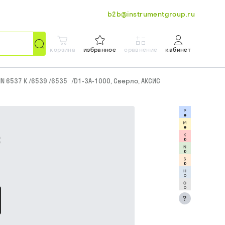
b2b@instrumentgroup.ru
корзина
избранное
сравнение
кабинет
IN 6537 K /6539 /6535
/
D1-3A-1000, Сверло, АКСИС
С
?