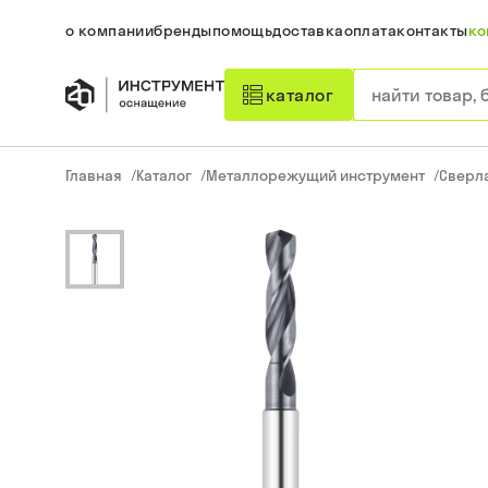
о компании
бренды
помощь
доставка
оплата
контакты
ко
каталог
Главная
/
Каталог
/
Металлорежущий инструмент
/
Сверл