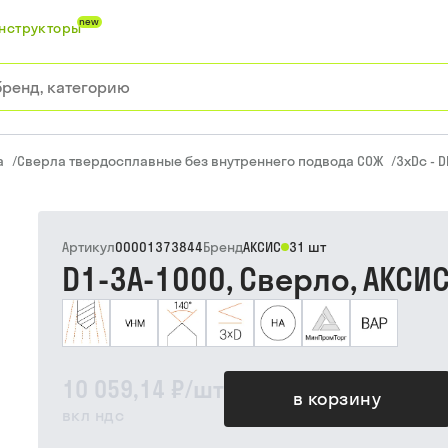
new
нструкторы
а
/
Сверла твердосплавные без внутреннего подвода СОЖ
/
3xDc - D
Артикул
00001373844
Бренд
АКСИС
31 шт
D1-3A-1000, Сверло, АКСИ
10 059,14 ₽
/
шт
в корзину
вкл ндс