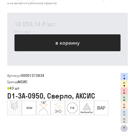
и не является публичной офертой.
10 059,14 ₽
/
шт
вкл ндс
в корзину
Артикул
00001373834
Бренд
АКСИС
43 шт
D1-3A-0950, Сверло, АКСИС
?