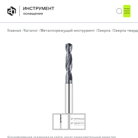
Главная
/
Каталог
/
Металлорежущий инструмент
/
Сверла
/
Сверла тверд
Вся информация, указанная на сайте, носит ознакомительный характер