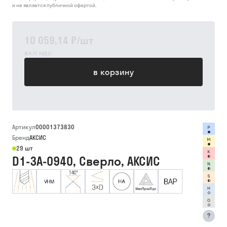
и не является публичной офертой.
10 059,14 ₽
/
шт
вкл ндс
в корзину
Артикул
00001373830
Бренд
АКСИС
29 шт
D1-3A-0940, Сверло, АКСИС
?