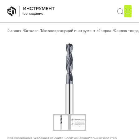
Главная
/
Каталог
/
Металлорежущий инструмент
/
Сверла
/
Сверла тверд
Вся информация, указанная на сайте, носит ознакомительный характер