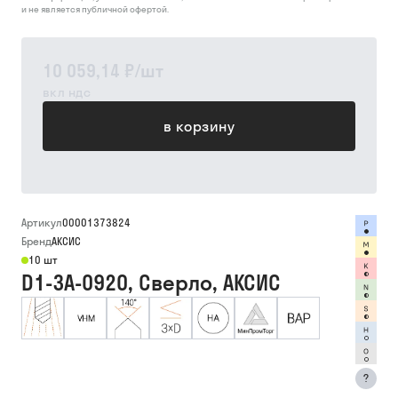
и не является публичной офертой.
10 059,14 ₽
/
шт
вкл ндс
в корзину
Артикул
00001373824
Бренд
АКСИС
10 шт
D1-3A-0920, Сверло, АКСИС
?