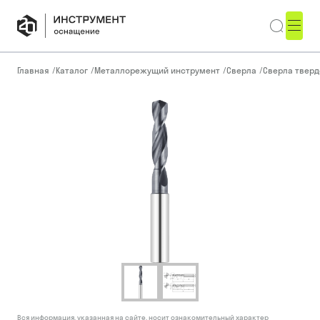
Главная
/
Каталог
/
Металлорежущий инструмент
/
Сверла
/
Сверла тверд
Вся информация, указанная на сайте, носит ознакомительный характер