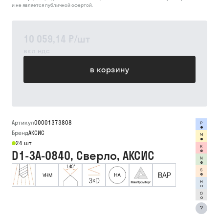
и не является публичной офертой.
10 059,14 ₽
/
шт
вкл ндс
в корзину
Артикул
00001373808
Бренд
АКСИС
24 шт
D1-3A-0840, Сверло, АКСИС
?