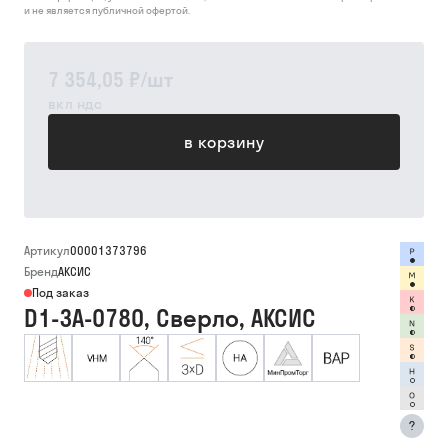
и не является публичной офертой.
7 354,05 ₽
/
шт
вкл ндс
в корзину
Артикул
00001373796
Бренд
АКСИС
Под заказ
D1-3A-0780, Сверло, АКСИС
?