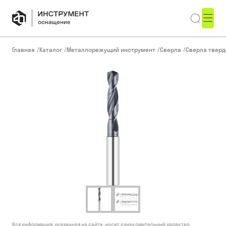
Главная
/
Каталог
/
Металлорежущий инструмент
/
Сверла
/
Сверла тверд
Вся информация, указанная на сайте, носит ознакомительный характер