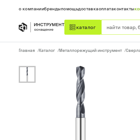
о компании
бренды
помощь
доставка
оплата
контакты
ко
каталог
Главная
/
Каталог
/
Металлорежущий инструмент
/
Сверл