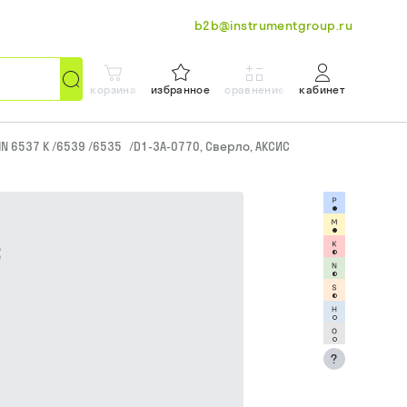
b2b@instrumentgroup.ru
корзина
избранное
сравнение
кабинет
IN 6537 K /6539 /6535
/
D1-3A-0770, Сверло, АКСИС
С
?