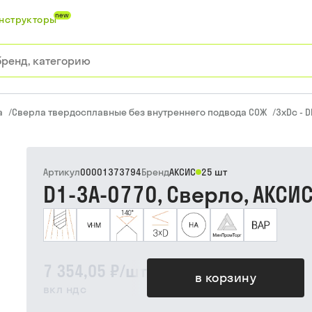
new
нструкторы
а
/
Сверла твердосплавные без внутреннего подвода СОЖ
/
3xDc - D
Артикул
00001373794
Бренд
АКСИС
25 шт
D1-3A-0770, Сверло, АКСИ
7 354,05 ₽
/
шт
в корзину
вкл ндс