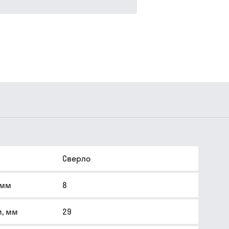
Сверло
 мм
8
, мм
29