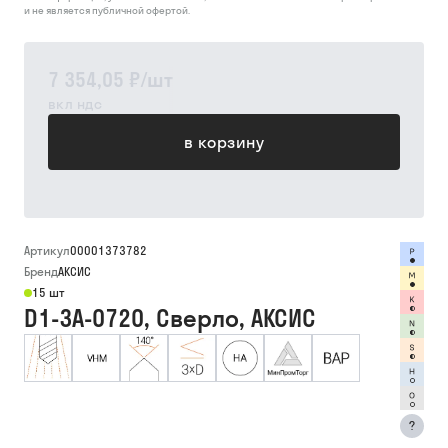
и не является публичной офертой.
7 354,05 ₽
/
шт
вкл ндс
в корзину
Артикул
00001373782
Бренд
АКСИС
15 шт
D1-3A-0720, Сверло, АКСИС
?