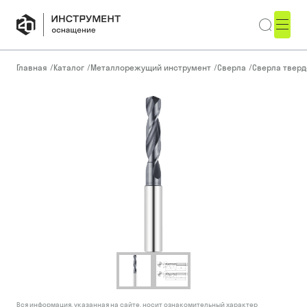
Главная
/
Каталог
/
Металлорежущий инструмент
/
Сверла
/
Сверла тверд
Вся информация, указанная на сайте, носит ознакомительный характер