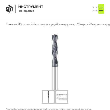
Главная
/
Каталог
/
Металлорежущий инструмент
/
Сверла
/
Сверла тверд
Вся информация, указанная на сайте, носит ознакомительный характер