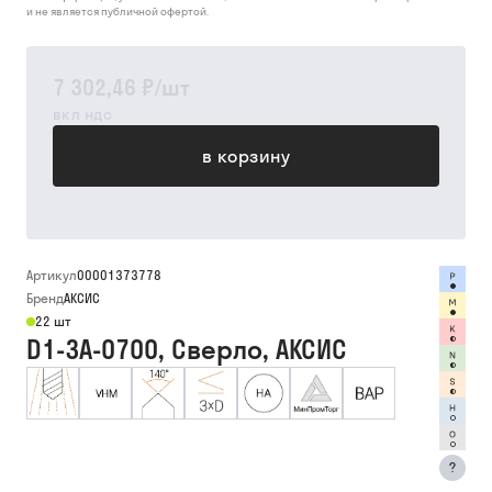
и не является публичной офертой.
7 302,46 ₽
/
шт
вкл ндс
в корзину
Артикул
00001373778
Бренд
АКСИС
22 шт
D1-3A-0700, Сверло, АКСИС
?