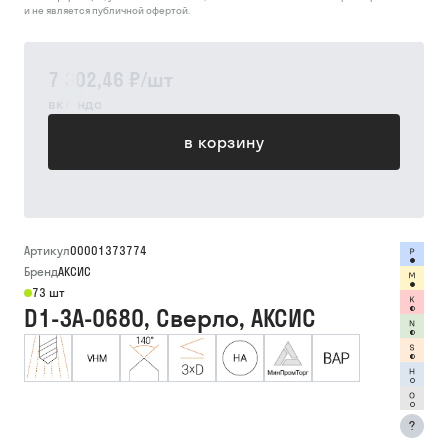
и не является публичной офертой.
7 302,46 ₽
/
шт
вкл ндс
в корзину
Артикул
00001373774
Бренд
АКСИС
73 шт
D1-3A-0680, Сверло, АКСИС
?