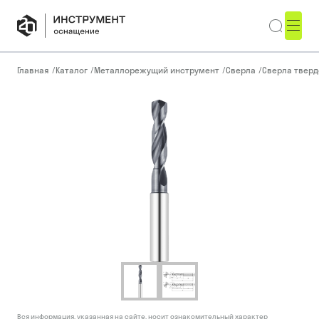
Главная
/
Каталог
/
Металлорежущий инструмент
/
Сверла
/
Сверла тверд
Вся информация, указанная на сайте, носит ознакомительный характер