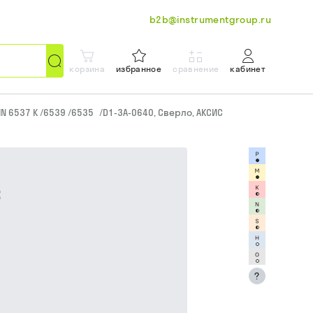
b2b@instrumentgroup.ru
корзина
избранное
сравнение
кабинет
IN 6537 K /6539 /6535
/
D1-3A-0640, Сверло, АКСИС
С
?