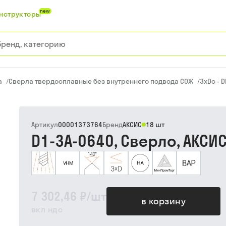
new
нструкторы
а
/
Сверла твердосплавные без внутреннего подвода СОЖ
/
3xDc - D
Артикул
00001373764
Бренд
АКСИС
18 шт
D1-3A-0640, Сверло, АКСИ
7 302,46 ₽
/
шт
в корзину
вкл ндс