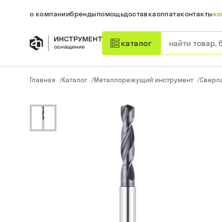
о компании
бренды
помощь
доставка
оплата
контакты
ко
каталог
Главная
/
Каталог
/
Металлорежущий инструмент
/
Сверл