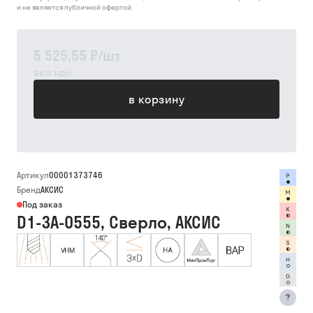
и не является публичной офертой.
5 525,55 ₽
/
шт
вкл ндс
в корзину
Артикул
00001373746
Бренд
АКСИС
Под заказ
D1-3A-0555, Сверло, АКСИС
?