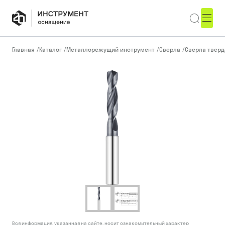
Главная
/
Каталог
/
Металлорежущий инструмент
/
Сверла
/
Сверла тверд
Вся информация, указанная на сайте, носит ознакомительный характер