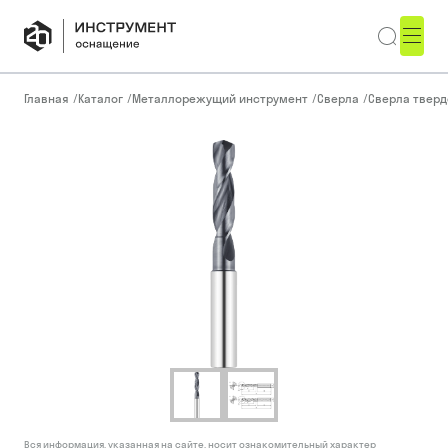
Главная
/
Каталог
/
Металлорежущий инструмент
/
Сверла
/
Сверла тверд
Вся информация, указанная на сайте, носит ознакомительный характер