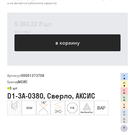
и не является публичной офертой.
5 363,22 ₽
/
шт
вкл ндс
в корзину
Артикул
00001373708
Бренд
АКСИС
5 шт
D1-3A-0380, Сверло, АКСИС
?