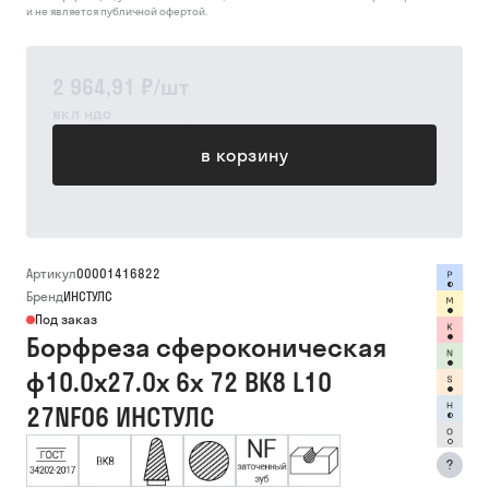
и не является публичной офертой.
2 964,91 ₽
/
шт
вкл ндс
в корзину
Артикул
00001416822
Бренд
ИНСТУЛС
Под заказ
Борфреза сфероконическая
ф10.0х27.0х 6х 72 ВК8 L10
27NF06 ИНСТУЛС
?