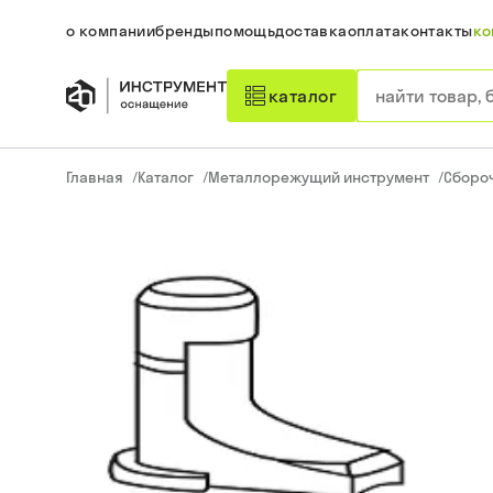
о компании
бренды
помощь
доставка
оплата
контакты
ко
каталог
Главная
/
Каталог
/
Металлорежущий инструмент
/
Сборо