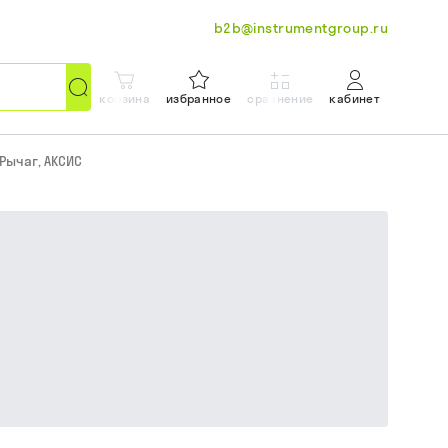
b2b@instrumentgroup.ru
корзина
избранное
сравнение
кабинет
 Рычаг, АКСИС