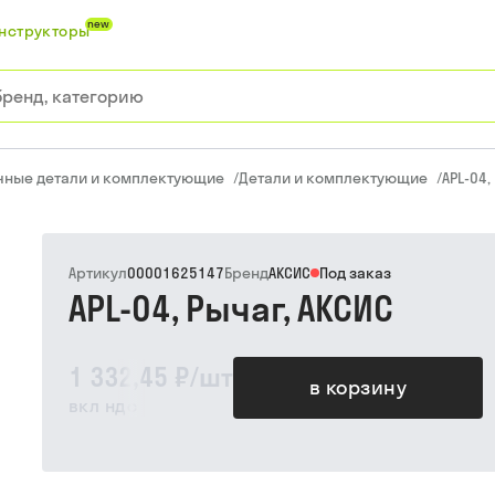
new
нструкторы
чные детали и комплектующие
/
Детали и комплектующие
/
APL-04,
Артикул
00001625147
Бренд
АКСИС
Под заказ
APL-04, Рычаг, АКСИС
1 332,45 ₽
/
шт
в корзину
вкл ндс