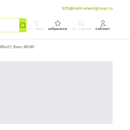
b2b@instrumentgroup.ru
корзина
избранное
сравнение
кабинет
M6x22, Винт, АКСИС