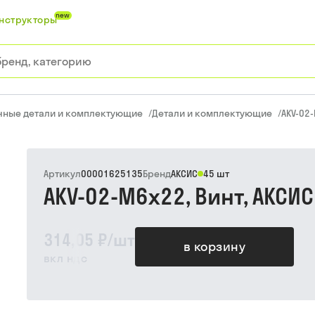
new
нструкторы
чные детали и комплектующие
/
Детали и комплектующие
/
AKV-02-
Артикул
00001625135
Бренд
АКСИС
45 шт
AKV-02-M6x22, Винт, АКСИС
314,05 ₽
/
шт
в корзину
вкл ндс