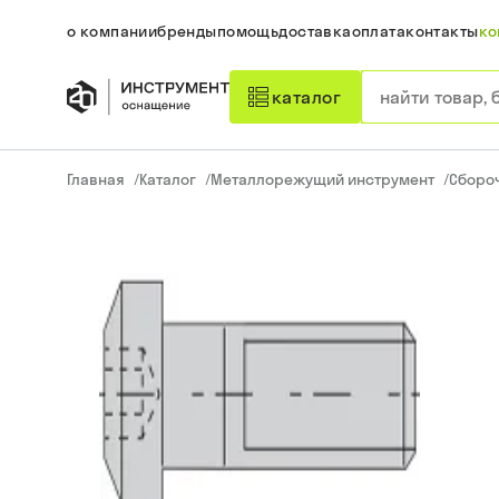
о компании
бренды
помощь
доставка
оплата
контакты
ко
каталог
Главная
/
Каталог
/
Металлорежущий инструмент
/
Сборо