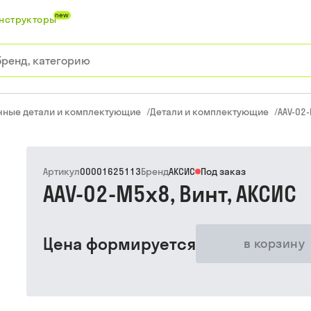
new
нструкторы
чные детали и комплектующие
/
Детали и комплектующие
/
AAV-02-
Артикул
00001625113
Бренд
АКСИС
Под заказ
AAV-02-M5x8, Винт, АКСИС
Цена формируется
в корзину