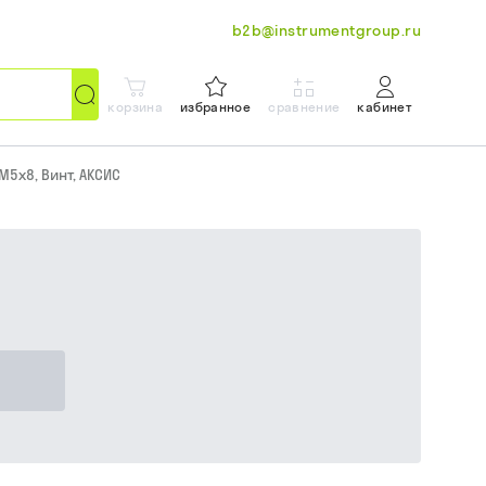
b2b@instrumentgroup.ru
корзина
избранное
сравнение
кабинет
M5x8, Винт, АКСИС