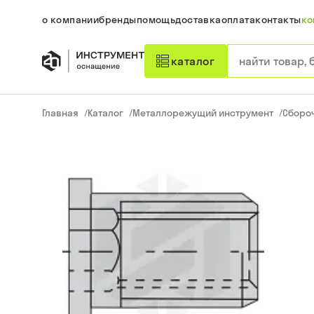
о компании
бренды
помощь
доставка
оплата
контакты
ко
каталог
Главная
/
Каталог
/
Металлорежущий инструмент
/
Сборо