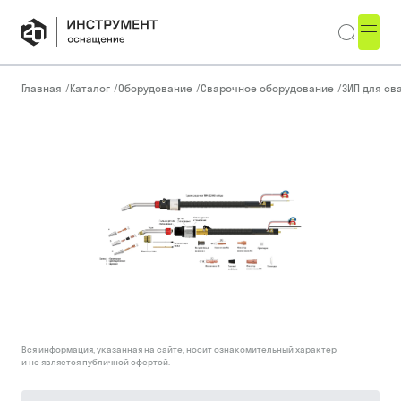
Главная
/
Каталог
/
Оборудование
/
Сварочное оборудование
/
ЗИП для св
Вся информация, указанная на сайте, носит ознакомительный характер
и не является публичной офертой.