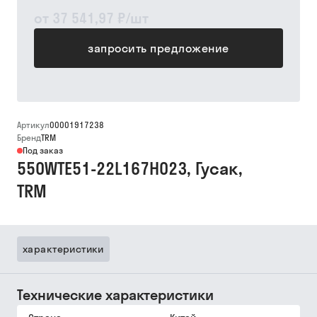
от
37 541,97 ₽
/
шт
запросить предложение
Артикул
00001917238
Бренд
TRM
Под заказ
550WTE51-22L167H023, Гусак,
TRM
характеристики
Технические характеристики