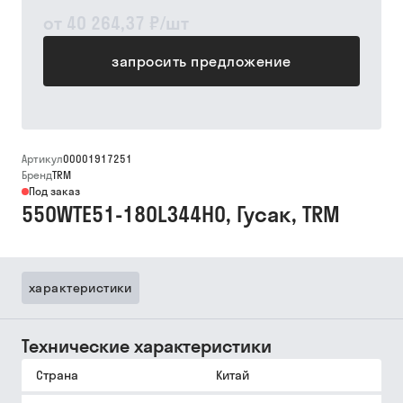
от
40 264,37 ₽
/
шт
запросить предложение
Артикул
00001917251
Бренд
TRM
Под заказ
550WTE51-180L344H0, Гусак, TRM
характеристики
Технические характеристики
Страна
Китай