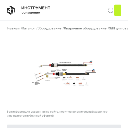
Главная
/
Каталог
/
Оборудование
/
Сварочное оборудование
/
ЗИП для св
Вся информация, указанная на сайте, носит ознакомительный характер
и не является публичной офертой.