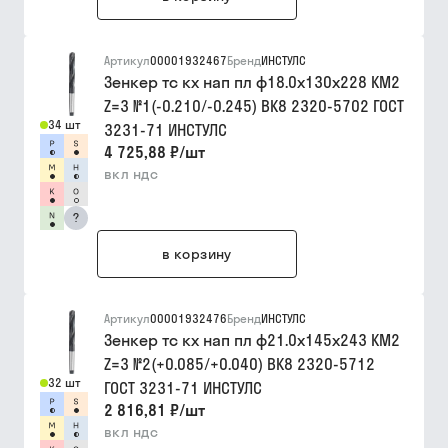
Артикул
00001932467
Бренд
ИНСТУЛС
Зенкер тс кх нап пл ф18.0х130х228 КМ2
Z=3 №1(-0.210/-0.245) ВК8 2320-5702 ГОСТ
34 шт
3231-71 ИНСТУЛС
4 725,88 ₽
/
шт
вкл ндс
?
в корзину
Артикул
00001932476
Бренд
ИНСТУЛС
Зенкер тс кх нап пл ф21.0х145х243 КМ2
Z=3 №2(+0.085/+0.040) ВК8 2320-5712
32 шт
ГОСТ 3231-71 ИНСТУЛС
2 816,81 ₽
/
шт
вкл ндс