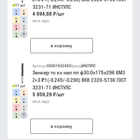
11 шт
3231-71 ИНСТУЛС
4 694,68 ₽
/
шт
вкл ндс
?
в корзину
Артикул
00001932493
Бренд
ИНСТУЛС
Зенкер тс кх нап пл ф30.0х175х296 КМ3
Z=3 №1(-0.245/-0.290) ВК8 2320-5736 ГОСТ
11 шт
3231-71 ИНСТУЛС
5 959,29 ₽
/
шт
вкл ндс
?
в корзину