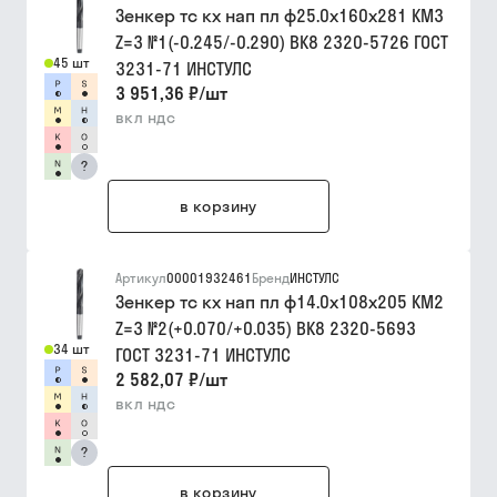
Зенкер тс кх нап пл ф25.0х160х281 КМ3
Z=3 №1(-0.245/-0.290) ВК8 2320-5726 ГОСТ
45 шт
3231-71 ИНСТУЛС
3 951,36 ₽
/
шт
вкл ндс
?
в корзину
Артикул
00001932461
Бренд
ИНСТУЛС
Зенкер тс кх нап пл ф14.0х108х205 КМ2
Z=3 №2(+0.070/+0.035) ВК8 2320-5693
34 шт
ГОСТ 3231-71 ИНСТУЛС
2 582,07 ₽
/
шт
вкл ндс
?
в корзину