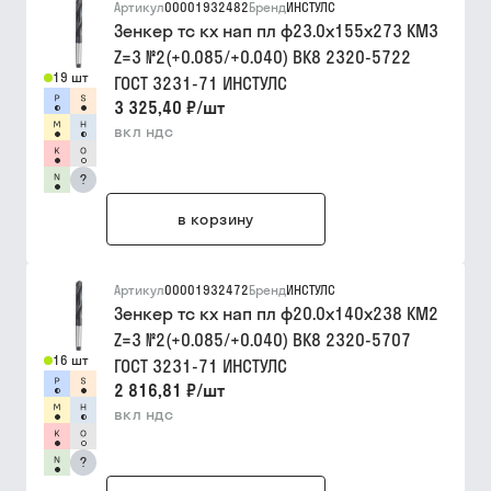
Артикул
00001932482
Бренд
ИНСТУЛС
Зенкер тс кх нап пл ф23.0х155х273 КМ3
Z=3 №2(+0.085/+0.040) ВК8 2320-5722
19 шт
ГОСТ 3231-71 ИНСТУЛС
3 325,40 ₽
/
шт
вкл ндс
?
в корзину
Артикул
00001932472
Бренд
ИНСТУЛС
Зенкер тс кх нап пл ф20.0х140х238 КМ2
Z=3 №2(+0.085/+0.040) ВК8 2320-5707
16 шт
ГОСТ 3231-71 ИНСТУЛС
2 816,81 ₽
/
шт
вкл ндс
?