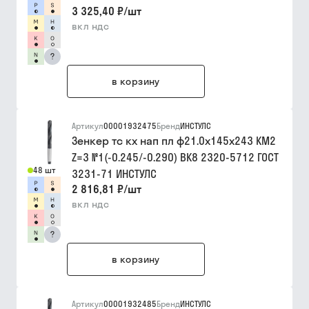
3 325,40 ₽
/
шт
вкл ндс
?
в корзину
Артикул
00001932475
Бренд
ИНСТУЛС
Зенкер тс кх нап пл ф21.0х145х243 КМ2
Z=3 №1(-0.245/-0.290) ВК8 2320-5712 ГОСТ
48 шт
3231-71 ИНСТУЛС
2 816,81 ₽
/
шт
вкл ндс
?
в корзину
Артикул
00001932485
Бренд
ИНСТУЛС