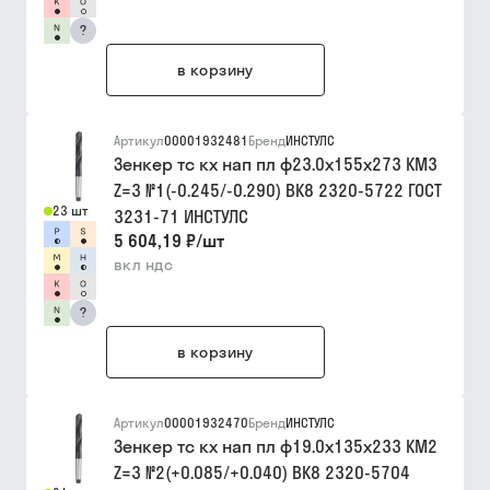
?
в корзину
Артикул
00001932481
Бренд
ИНСТУЛС
Зенкер тс кх нап пл ф23.0х155х273 КМ3
Z=3 №1(-0.245/-0.290) ВК8 2320-5722 ГОСТ
23 шт
3231-71 ИНСТУЛС
5 604,19 ₽
/
шт
вкл ндс
?
в корзину
Артикул
00001932470
Бренд
ИНСТУЛС
Зенкер тс кх нап пл ф19.0х135х233 КМ2
Z=3 №2(+0.085/+0.040) ВК8 2320-5704