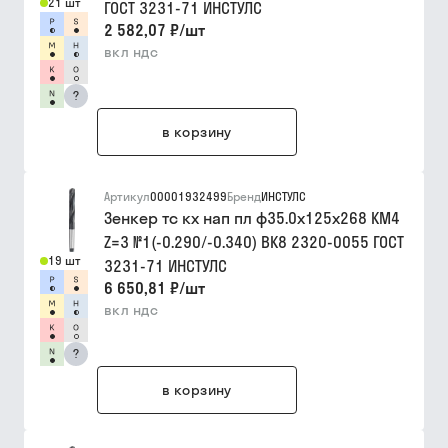
21 шт
ГОСТ 3231-71 ИНСТУЛС
2 582,07 ₽
/
шт
вкл ндс
?
в корзину
Артикул
00001932499
Бренд
ИНСТУЛС
Зенкер тс кх нап пл ф35.0х125х268 КМ4
Z=3 №1(-0.290/-0.340) ВК8 2320-0055 ГОСТ
19 шт
3231-71 ИНСТУЛС
6 650,81 ₽
/
шт
вкл ндс
?
в корзину