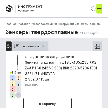
Главная
/
Каталог
/
Металлорежущий инструмент
/
Зенкеры, зенковки, ц
Зенкеры твердосплавные
114
товаров
по наличию
Артикул
00001932469
Бренд
ИНСТУЛС
Зенкер тс кх нап пл ф19.0х135х233 КМ2
Z=3 №1(-0.245/-0.290) ВК8 2320-5704 ГОСТ
113 шт
3231-71 ИНСТУЛС
2 582,07 ₽
/
шт
вкл ндс
?
в корзину