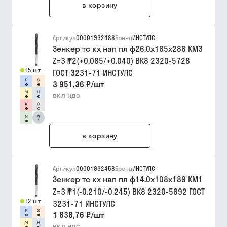
в корзину
Артикул
00001932488
Бренд
ИНСТУЛС
Зенкер тс кх нап пл ф26.0х165х286 КМ3
Z=3 №2(+0.085/+0.040) ВК8 2320-5728
15 шт
ГОСТ 3231-71 ИНСТУЛС
3 951,36 ₽
/
шт
вкл ндс
?
в корзину
Артикул
00001932458
Бренд
ИНСТУЛС
Зенкер тс кх нап пл ф14.0х108х189 КМ1
Z=3 №1(-0.210/-0.245) ВК8 2320-5692 ГОСТ
12 шт
3231-71 ИНСТУЛС
1 838,76 ₽
/
шт
вкл ндс