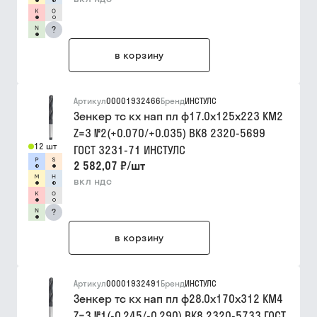
?
в корзину
Артикул
00001932466
Бренд
ИНСТУЛС
Зенкер тс кх нап пл ф17.0х125х223 КМ2
Z=3 №2(+0.070/+0.035) ВК8 2320-5699
12 шт
ГОСТ 3231-71 ИНСТУЛС
2 582,07 ₽
/
шт
вкл ндс
?
в корзину
Артикул
00001932491
Бренд
ИНСТУЛС
Зенкер тс кх нап пл ф28.0х170х312 КМ4
Z=3 №1(-0.245/-0.290) ВК8 2320-5733 ГОСТ