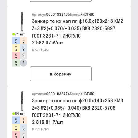
Артикул
00001932465
Бренд
ИНСТУЛС
Зенкер тс кх нап пл ф16.0х120х218 КМ2
Z=3 №2(+0.070/+0.035) ВК8 2320-5697
71 шт
ГОСТ 3231-71 ИНСТУЛС
2 582,07 ₽
/
шт
вкл ндс
?
в корзину
Артикул
00001932474
Бренд
ИНСТУЛС
Зенкер тс кх нап пл ф20.0х140х258 КМ3
Z=3 №2(+0.085/+0.040) ВК8 2320-5708
64 шт
ГОСТ 3231-71 ИНСТУЛС
2 816,81 ₽
/
шт
вкл ндс