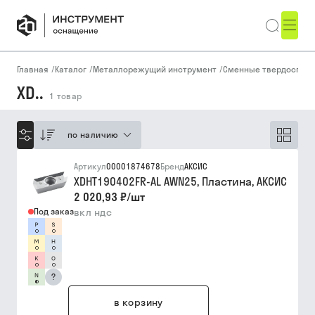
Главная
/
Каталог
/
Металлорежущий инструмент
/
Сменные твердоспла
XD..
1
товар
по наличию
Артикул
00001874678
Бренд
АКСИС
XDHT190402FR-AL AWN25, Пластина, АКСИС
2 020,93 ₽
/
шт
Под заказ
вкл ндс
?
в корзину