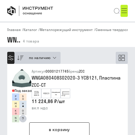
Главная
/
Каталог
/
Металлорежущий инструмент
/
Сменные твердоспла
WN..
4
товара
по наличию
Артикул
00001217745
Бренд
ZCC
WNGA080408S02020-3 YCB121, Пластина
ZCC-CT
Под заказ
11 224,86 ₽
/
шт
вкл ндс
?
в корзину