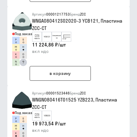
Артикул
00001217753
Бренд
ZCC
WNGA080412S02020-3 YCB121, Пластина
ZCC-CT
Под заказ
11 224,86 ₽
/
шт
вкл ндс
?
в корзину
Артикул
00001523446
Бренд
ZCC
WNGN080416T01525 YZB223, Пластина
ZCC-CT
Под заказ
19 973,54 ₽
/
шт
вкл ндс