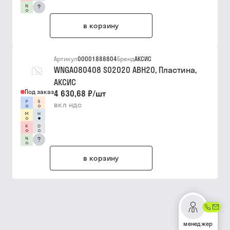
?
в корзину
Артикул
00001888804
Бренд
АКСИС
WNGA080408 S02020 ABH20, Пластина,
АКСИС
Под заказ
4 630,68 ₽
/
шт
вкл ндс
?
в корзину
менеджер