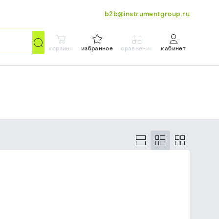
b2b@instrumentgroup.ru
корзина
избранное
сравнение
кабинет