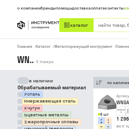
о компании
бренды
помощь
доставка
оплата
контакты
ко
каталог
Главная
/
Каталог
/
Металлорежущий инструмент
/
Сменн
WN..
4
товара
в наличии
по наличи
Обрабатываемый материал
сталь
Артик
нержавеющая сталь
WNGA
чугун
цветные металлы
8 шт
1 296
жаропрочные сплавы
вкл 
высокой твердости