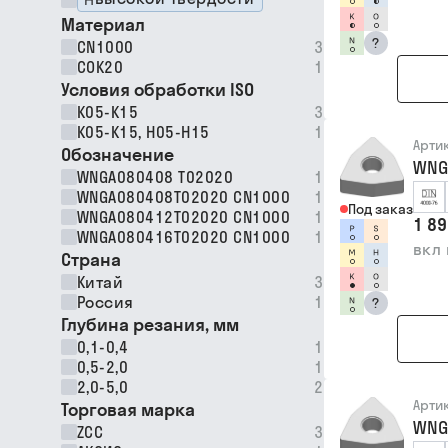
Материал
?
CN1000
3
COK20
1
Условия обработки ISO
K05-K15
3
K05-K15, H05-H15
1
Арти
Обозначение
WNG
WNGA080408 T02020
1
WNGA080408T02020 CN1000
1
Под заказ
WNGA080412T02020 CN1000
1
1 89
WNGA080416T02020 CN1000
1
вкл
Страна
Китай
3
Россия
1
?
Глубина резания, мм
0,1-0,4
1
0,5-2,0
1
2,0-5,0
2
Арти
Торговая марка
WNG
ZCC
3