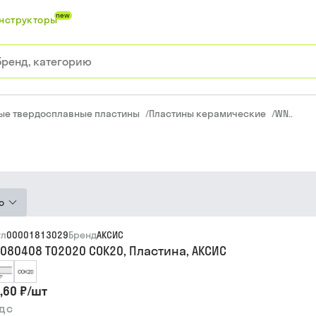
new
нструкторы
ые твердосплавные пластины
/
Пластины керамические
/
WN..
ю
ул
00001813029
Бренд
АКСИС
080408 T02020 COK20, Пластина, АКСИС
,60 ₽
/
шт
ндс