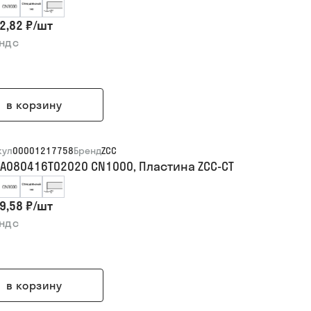
2,82 ₽
/
шт
 ндс
в корзину
кул
00001217758
Бренд
ZCC
A080416T02020 CN1000, Пластина ZCC-CT
9,58 ₽
/
шт
 ндс
в корзину