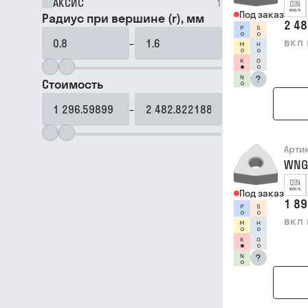
АКСИС
1
Под заказ
Радиус при вершине (r), мм
2 48
вкл
–
?
Стоимость
–
Арти
WNG
Под заказ
1 89
вкл
?