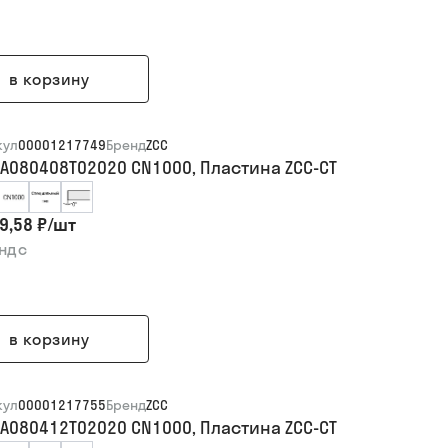
в корзину
кул
00001217749
Бренд
ZCC
A080408T02020 CN1000, Пластина ZCC-CT
9,58 ₽
/
шт
 ндс
в корзину
кул
00001217755
Бренд
ZCC
A080412T02020 CN1000, Пластина ZCC-CT