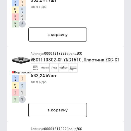
532,24 ₽
/
шт
вкл ндс
?
в корзину
Артикул
00001217298
Бренд
ZCC
VBGT110302-SF YNG151C, Пластина ZCC-CT
Под заказ
532,24 ₽
/
шт
вкл ндс
?
в корзину
Артикул
00001217322
Бренд
ZCC