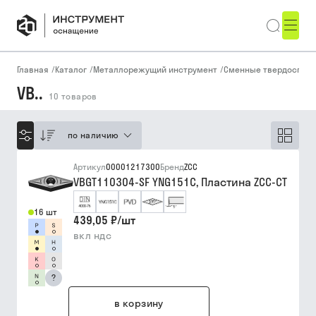
Главная
/
Каталог
/
Металлорежущий инструмент
/
Сменные твердоспла
VB..
10
товаров
по наличию
Артикул
00001217300
Бренд
ZCC
VBGT110304-SF YNG151C, Пластина ZCC-CT
16 шт
439,05 ₽
/
шт
вкл ндс
?
в корзину