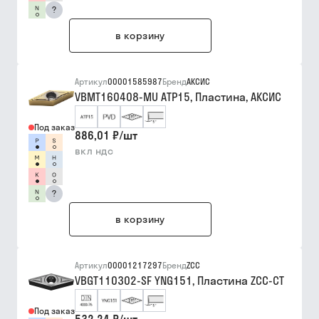
?
в корзину
Артикул
00001585987
Бренд
АКСИС
VBMT160408-MU ATP15, Пластина, АКСИС
Под заказ
886,01 ₽
/
шт
вкл ндс
?
в корзину
Артикул
00001217297
Бренд
ZCC
VBGT110302-SF YNG151, Пластина ZCC-CT
Под заказ