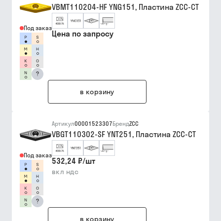
VBMT110204-HF YNG151, Пластина ZCC-CT
Под заказ
Цена по запросу
?
в корзину
Артикул
00001523307
Бренд
ZCC
VBGT110302-SF YNT251, Пластина ZCC-CT
Под заказ
532,24 ₽
/
шт
вкл ндс
?
в корзину