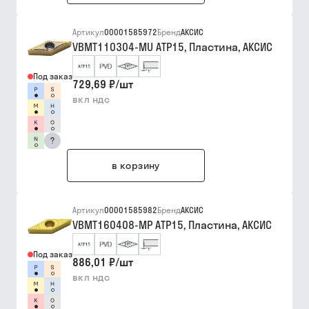
Артикул
00001585972
Бренд
АКСИС
VBMT110304-MU ATP15, Пластина, АКСИС
Под заказ
729,69 ₽
/
шт
вкл ндс
?
в корзину
Артикул
00001585982
Бренд
АКСИС
VBMT160408-MP ATP15, Пластина, АКСИС
Под заказ
886,01 ₽
/
шт
вкл ндс