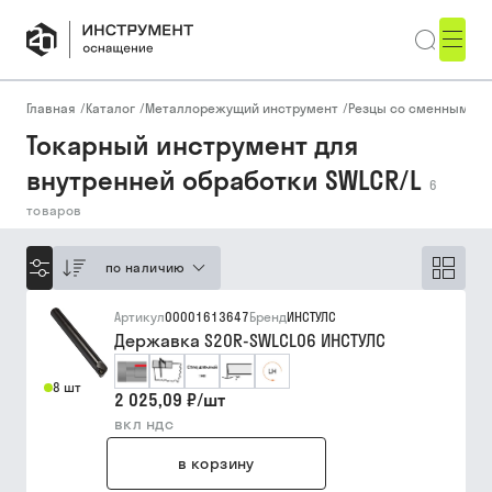
Главная
/
Каталог
/
Металлорежущий инструмент
/
Резцы со сменными п
Токарный инструмент для
внутренней обработки SWLCR/L
6
товаров
по наличию
Артикул
00001613647
Бренд
ИНСТУЛС
Державка S20R-SWLCL06 ИНСТУЛС
8 шт
2 025,09 ₽
/
шт
вкл ндс
в корзину