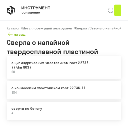
Каталог
/
Металлорежущий инструмент
/
Сверла
/
Сверла с напайной тв
назад
Сверла с напайной
твердосплавной пластиной
с цилиндрическим хвостовиком гост 22735-
77/din 8037
90
с коническим хвостовиком гост 22736-77
184
сверла по бетону
4