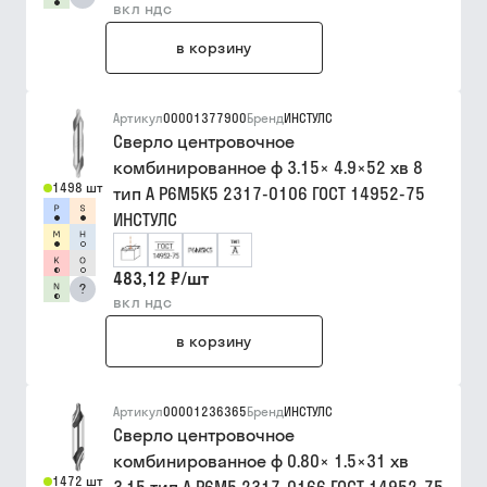
вкл ндс
в корзину
Артикул
00001377900
Бренд
ИНСТУЛС
Сверло центровочное
комбинированное ф 3.15× 4.9×52 хв 8
1498 шт
тип A Р6М5К5 2317-0106 ГОСТ 14952-75
ИНСТУЛС
483,12 ₽
/
шт
?
вкл ндс
в корзину
Артикул
00001236365
Бренд
ИНСТУЛС
Сверло центровочное
комбинированное ф 0.80× 1.5×31 хв
1472 шт