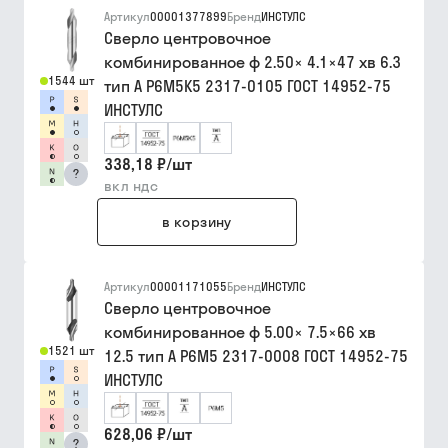
Артикул
00001377899
Бренд
ИНСТУЛС
Сверло центровочное
комбинированное ф 2.50× 4.1×47 хв 6.3
1544 шт
тип A Р6М5К5 2317-0105 ГОСТ 14952-75
ИНСТУЛС
338,18 ₽
/
шт
?
вкл ндс
в корзину
Артикул
00001171055
Бренд
ИНСТУЛС
Сверло центровочное
комбинированное ф 5.00× 7.5×66 хв
1521 шт
12.5 тип A Р6М5 2317-0008 ГОСТ 14952-75
ИНСТУЛС
628,06 ₽
/
шт
?