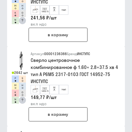
ИНСТУЛС
241,56 ₽
/
шт
?
вкл ндс
в корзину
Артикул
00001236366
Бренд
ИНСТУЛС
Сверло центровочное
комбинированное ф 1.60× 2.8×37.5 хв 4
2642 шт
тип A Р6М5 2317-0103 ГОСТ 14952-75
ИНСТУЛС
149,77 ₽
/
шт
?
вкл ндс
в корзину