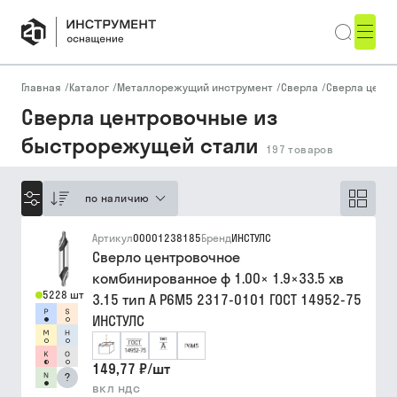
Главная
/
Каталог
/
Металлорежущий инструмент
/
Сверла
/
Сверла цент
Сверла центровочные из
быстрорежущей стали
197
товаров
по наличию
Артикул
00001238185
Бренд
ИНСТУЛС
Сверло центровочное
комбинированное ф 1.00× 1.9×33.5 хв
5228 шт
3.15 тип A Р6М5 2317-0101 ГОСТ 14952-75
ИНСТУЛС
149,77 ₽
/
шт
?
вкл ндс