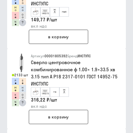
ИНСТУЛС
149,77 ₽
/
шт
?
вкл ндс
в корзину
Артикул
00001805392
Бренд
ИНСТУЛС
Сверло центровочное
комбинированное ф 1.00× 1.9×33.5 хв
2133 шт
3.15 тип A Р18 2317-0101 ГОСТ 14952-75
ИНСТУЛС
316,22 ₽
/
шт
?
вкл ндс
в корзину