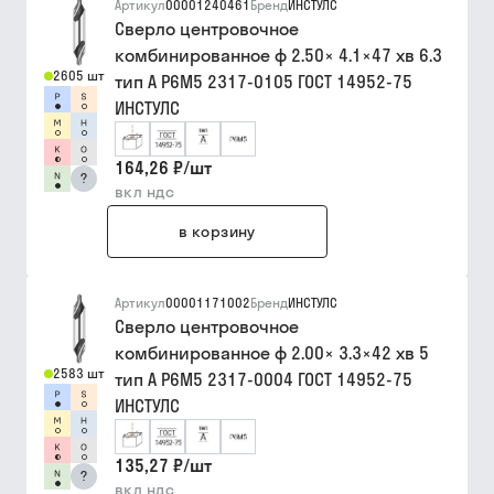
Артикул
00001240461
Бренд
ИНСТУЛС
Сверло центровочное
комбинированное ф 2.50× 4.1×47 хв 6.3
2605 шт
тип A Р6М5 2317-0105 ГОСТ 14952-75
ИНСТУЛС
164,26 ₽
/
шт
?
вкл ндс
в корзину
Артикул
00001171002
Бренд
ИНСТУЛС
Сверло центровочное
комбинированное ф 2.00× 3.3×42 хв 5
2583 шт
тип A Р6М5 2317-0004 ГОСТ 14952-75
ИНСТУЛС
135,27 ₽
/
шт
?
вкл ндс