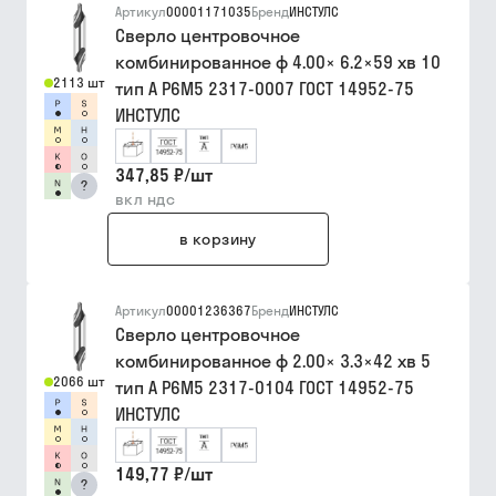
Артикул
00001171035
Бренд
ИНСТУЛС
Сверло центровочное
комбинированное ф 4.00× 6.2×59 хв 10
2113 шт
тип A Р6М5 2317-0007 ГОСТ 14952-75
ИНСТУЛС
347,85 ₽
/
шт
?
вкл ндс
в корзину
Артикул
00001236367
Бренд
ИНСТУЛС
Сверло центровочное
комбинированное ф 2.00× 3.3×42 хв 5
2066 шт
тип A Р6М5 2317-0104 ГОСТ 14952-75
ИНСТУЛС
149,77 ₽
/
шт
?