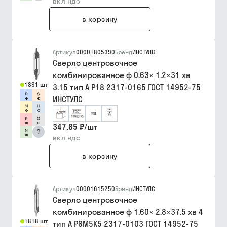
вкл ндс
в корзину
Артикул
00001805390
Бренд
ИНСТУЛС
Сверло центровочное
комбинированное ф 0.63× 1.2×31 хв
1891 шт
3.15 тип A Р18 2317-0165 ГОСТ 14952-75
ИНСТУЛС
347,85 ₽
/
шт
?
вкл ндс
в корзину
Артикул
00001615250
Бренд
ИНСТУЛС
Сверло центровочное
комбинированное ф 1.60× 2.8×37.5 хв 4
1818 шт
тип A Р6М5К5 2317-0103 ГОСТ 14952-75