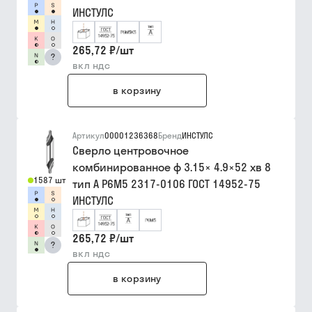
ИНСТУЛС
265,72 ₽
/
шт
?
вкл ндс
в корзину
Артикул
00001236368
Бренд
ИНСТУЛС
Сверло центровочное
комбинированное ф 3.15× 4.9×52 хв 8
1587 шт
тип A Р6М5 2317-0106 ГОСТ 14952-75
ИНСТУЛС
265,72 ₽
/
шт
?
вкл ндс
в корзину