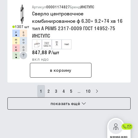
Артикул
00001174827
Бренд
ИНСТУЛС
Сверло центровочное
комбинированное ф 6.30× 9.2×74 хв 16
1307 шт
тип A Р6М5 2317-0009 ГОСТ 14952-75
ИНСТУЛС
847,88 ₽
/
шт
?
вкл ндс
в корзину
1
2
3
4
5
...
10
показать ещё
менеджер